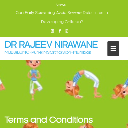
Skip
News :
to
Can Early Screening Avoid Severe Deformities in
content
Developing Children?
DR RAJEEV NIRAWANE
MBBS(BJMC-Pune)MSOrtho(Sion-Mumbai)
Terms and Conditions